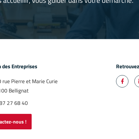
 accueillir, vous guider dans votre démarche.
 des Entreprises
Retrouvez
 rue Pierre et Marie Curie

Facebo
00 Bellignat
87 27 68 40
actez-nous !