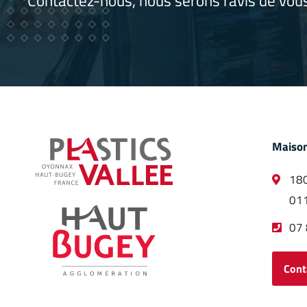
Contactez-nous, nous serons ravis de vous
Maison
180
011
07 
Cont