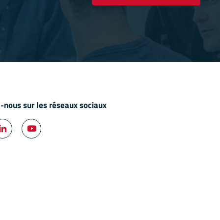
-nous sur les réseaux sociaux


ok
LinkedIn
YouTube